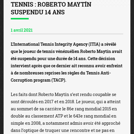
TENNIS : ROBERTO MAYTÍN
SUSPENDU 14 ANS
1 avril 2021
L’International Tennis Integrity Agency (ITIA) a révélé
que le joueur de tennis vénézuélien Roberto Maytín avait
été suspendu pour une durée de 14 ans. Cette décision
intervient après que ce dernier ait reconnu avoir enfreint
à de nombreuses reprises les règles du Tennis Anti-
Corruption program (TACP).
Les faits dont Roberto Maytín s’est rendu coupable se
sont déroulés en 2017 et en 2018. Le joueur, qui a atteint
au sommet de sa carrière le 86e rang mondial 2015 en
double au classement ATP et le 643e rang mondial en
simple en 2008, a notamment admis avoir été approché
dans l’optique de truquer une rencontre et ne pas en