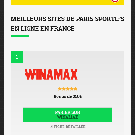
MEILLEURS SITES DE PARIS SPORTIFS
EN LIGNE EN FRANCE
1
Bonus de 350€
PARIER SUR
WINAMAX
FICHE DÉTAILLÉE