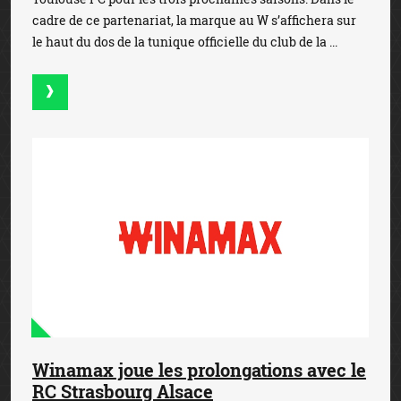
cadre de ce partenariat, la marque au W s’affichera sur
le haut du dos de la tunique officielle du club de la ...
Winamax joue les prolongations avec le
RC Strasbourg Alsace