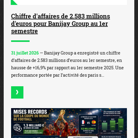
Chiffre d'affaires de 2.583 millions
d'euros pour Banijay Group au 1er
semestre
31 juillet 2026
— Banijay Group a enregistré un chiffre
d’affaires de 2.583 millions d’euros au 1er semestre, en
hausse de +16,9% par rapport au 1er semestre 2025. Une
performance portée par l’activité des paris s...