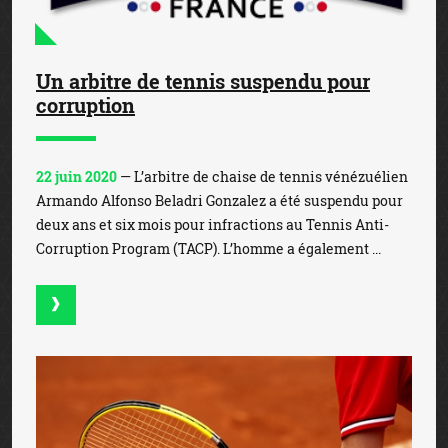
Un arbitre de tennis suspendu pour
corruption
22 juin 2020
— L’arbitre de chaise de tennis vénézuélien
Armando Alfonso Beladri Gonzalez a été suspendu pour
deux ans et six mois pour infractions au Tennis Anti-
Corruption Program (TACP). L’homme a également ...