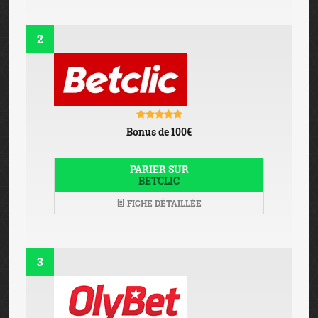
2
Bonus de 100€
PARIER SUR
BETCLIC
FICHE DÉTAILLÉE
3