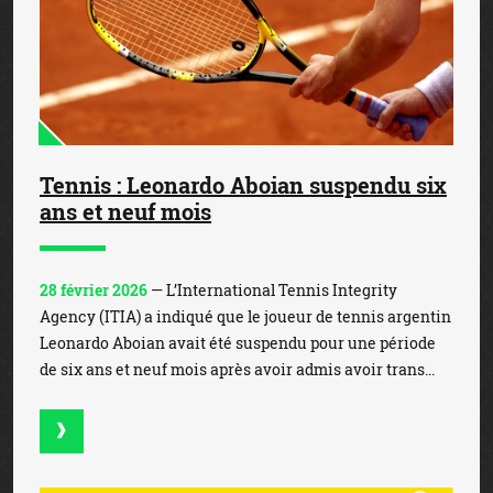
Tennis : Leonardo Aboian suspendu six
ans et neuf mois
28 février 2026
— L’International Tennis Integrity
Agency (ITIA) a indiqué que le joueur de tennis argentin
Leonardo Aboian avait été suspendu pour une période
de six ans et neuf mois après avoir admis avoir trans...