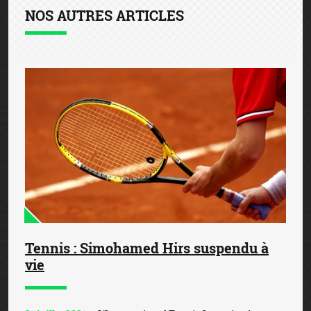
NOS AUTRES ARTICLES
Tennis : Simohamed Hirs suspendu à
vie