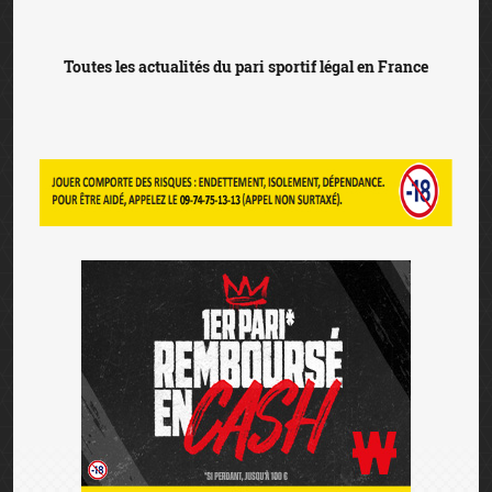
Toutes les actualités du pari sportif légal en France