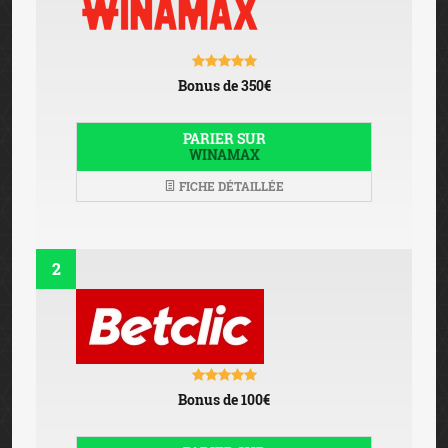
Bonus de 350€
PARIER SUR
WINAMAX
FICHE DÉTAILLÉE
2
Bonus de 100€