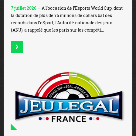
7 juillet 2026
— A l’occasion de l’Esports World Cup, dont
la dotation de plus de 75 millions de dollars bat des
records dans l’eSport, l’Autorité nationale des jeux
(ANJ), a rappelé que les paris sur les compéti...