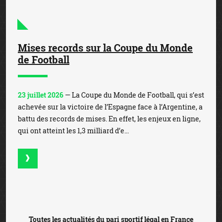
battu des records de mises. En effet, les enjeux en ligne,
qui ont atteint les 1,3 milliard d’e...
Toutes les actualités du pari sportif légal en France
MEILLEURS SITES DE PARIS SPORTIFS
EN LIGNE EN FRANCE
1