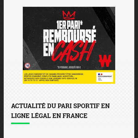
ACTUALITÉ DU PARI SPORTIF EN
LIGNE LÉGAL EN FRANCE