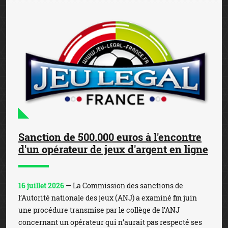
Sanction de 500.000 euros à l'encontre
d'un opérateur de jeux d'argent en ligne
16 juillet 2026
— La Commission des sanctions de
l’Autorité nationale des jeux (ANJ) a examiné fin juin
une procédure transmise par le collège de l’ANJ
concernant un opérateur qui n’aurait pas respecté ses