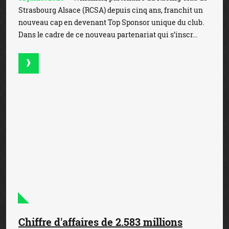
Chiffre d'affaires de 2.583 millions
d'euros pour Banijay Group au 1er
semestre
31 juillet 2026
— Banijay Group a enregistré un chiffre
d’affaires de 2.583 millions d’euros au 1er semestre, en
hausse de +16,9% par rapport au 1er semestre 2025. Une
performance portée par l’activité des paris s...