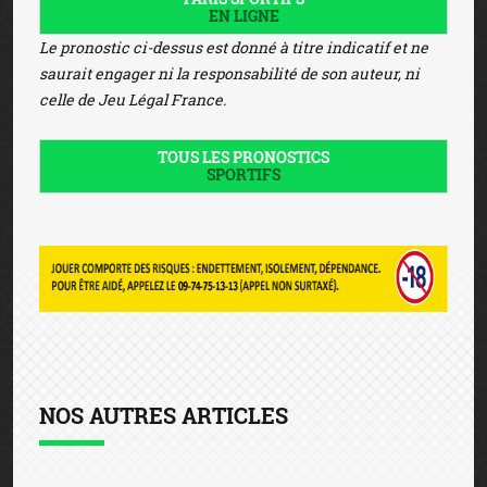
EN LIGNE
Le pronostic ci-dessus est donné à titre indicatif et ne
saurait engager ni la responsabilité de son auteur, ni
celle de Jeu Légal France.
TOUS LES PRONOSTICS
SPORTIFS
NOS AUTRES ARTICLES