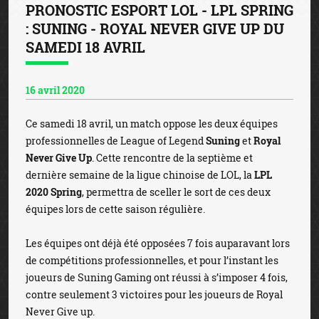
PRONOSTIC ESPORT LOL - LPL SPRING
: SUNING - ROYAL NEVER GIVE UP DU
SAMEDI 18 AVRIL
16 avril 2020
Ce samedi 18 avril, un match oppose les deux équipes
professionnelles de League of Legend
Suning
et
Royal
Never Give Up
. Cette rencontre de la septième et
dernière semaine de la ligue chinoise de LOL, la
LPL
2020 Spring
, permettra de sceller le sort de ces deux
équipes lors de cette saison régulière.
Les équipes ont déjà été opposées 7 fois auparavant lors
de compétitions professionnelles, et pour l’instant les
joueurs de Suning Gaming ont réussi à s’imposer 4 fois,
contre seulement 3 victoires pour les joueurs de Royal
Never Give up.