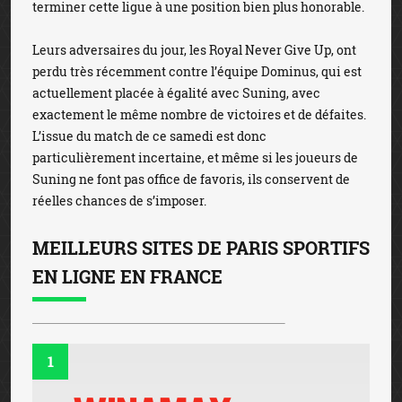
terminer cette ligue à une position bien plus honorable.
Leurs adversaires du jour, les Royal Never Give Up, ont
perdu très récemment contre l’équipe Dominus, qui est
actuellement placée à égalité avec Suning, avec
exactement le même nombre de victoires et de défaites.
L’issue du match de ce samedi est donc
particulièrement incertaine, et même si les joueurs de
Suning ne font pas office de favoris, ils conservent de
réelles chances de s’imposer.
MEILLEURS SITES DE PARIS SPORTIFS
EN LIGNE EN FRANCE
1