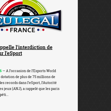
ppelle l'interdiction de
ur l'eSport
26
— A l’occasion de l’Esports World
 dotation de plus de 75 millions de
des records dans l’eSport, l’Autorité
es jeux (ANJ), a rappelé que les paris
éti...