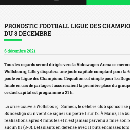
PRONOSTIC FOOTBALL LIGUE DES CHAMPIO
DU 8 DÉCEMBRE
6 décembre 2021
Tous les regards seront dirigés vers la Vokswagen Arena ce mercr
Wolfsbourg, Lille y disputera une joute capitale comptant pour la 6
poule en Ligue des Champions. L'équation est simple pour les Dogue
finale en cas de partage et assureraient la première place du group
ce duel capital est programmé à 21 h.
La crise couve à Wolfsbourg ! Samedi, le célèbre club sponsoris
Bundesliga où il vient de signer un piètre 1 sur 12. À Mainz, il a 
réalisations après 4 minutes et n'est jamais parvenu à faire son r
aucun tir (3-0). Défaillants en défense avec 11 buts encaissés lors 