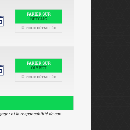
PARIER SUR
BETCLIC
FICHE DÉTAILLÉE
PARIER SUR
OLYBET
FICHE DÉTAILLÉE
gager ni la responsabilité de son