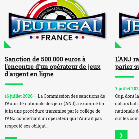
Sanction de 500.000 euros à
L'ANJ ra
l'encontre d'un opérateur de jeux
parier s
d'argent en ligne
7 juillet 20
16 juillet 2026
— La Commission des sanctions de
Cup, dont la
l’Autorité nationale des jeux (ANJ) a examiné fin
dollars bat 
juin une procédure transmise par le collège de
nationale d
l’ANJ concernant un opérateur qui n’aurait pas
sur les comp
respecté ses obligat...