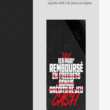
agréés ANJ de jeux en ligne