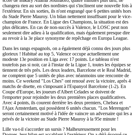
score de Bakary Adama Soumaoro, quatre minutes plus tard, ne
changera rien au sort des nordistes qui s'inclinent une nouvelle fois à
l'extérieur. En six sorties, ils n'ont engrangé que 6 petites unités hors
du Stade Pierre Mauroy. Un bilan nettement insuffisant pour le vice-
champion de France. En Ligue des Champions, la situation est des
plus délicates. En cas de non-succès à Valence, le LOSC peut non
seulement dire adieu à la qualification, mais également presque dire
au revoir à la 3e place synonyme de repêchage en Europa League.
Dans les rangs espagnols, on a également déjà connu des jours plus
glorieux ! Habitué au top 5, Valence occupe actuellement une
modeste 13e position en Liga avec 17 points. Le tableau n'est
toutefois pas si noir, car à l'instar de la Ligue 1, toutes les équipes se
tiennent de très près. Les deux leaders, Barcelone et le Real Madrid,
ne comptent que 5 unités de plus avec néanmoins une rencontre de
moins. Ce weekend "Los Ches" ont renoué avec la victoire, après 4
matchs de disette, en s'imposant à l'Espanyol Barcelone (1-2). En
Coupe d'Europe, les joueurs d'Albert Celades se doivent de
l'emporter pour rejoindre les deux premières places qualificatives.
Avec 4 points, ils courent derrière les deux premiers, Chelsea et
l'Ajax Amsterdam, qui possèdent 6 unités chacun. "Los Merengots"
seront certainement motivé à l'idée de vaincre un adversaire qui les a
privés de la victoire au Stade Pierre Mauroy à la 95e minute !
Lille va-t-il s'accorder un sursis ? Malheureusement pour les
Dogues, leur bilan est accablant à l'extérieur. On a déjà évoqué ce