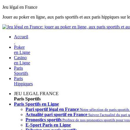
Jeu légal en France
Jouer au poker en ligne, aux paris sportifs et aux paris hippiques sur le
Accueil
Poker
en Ligne
Casino
en Ligne
Paris
Sportifs
Paris
Hippiques
JEU LEGAL FRANCE
Paris Sportifs
Paris Sportifs en Ligne
Pari sportif légal en France
Notre sélection de paris sportifs
Actualité pari sportif en France
Suivez l'actualité du pari s
Pronostics sportifs
Profitez de nos pronostics sportifs pour vos
E-Sport Paris en Ligne