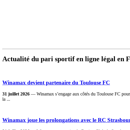
Actualité du pari sportif en ligne légal en 
Winamax devient partenaire du Toulouse FC
31 juillet 2026
— Winamax s’engage aux côtés du Toulouse FC pour les t
la ...
Winamax joue les prolongations avec le RC Strasbou