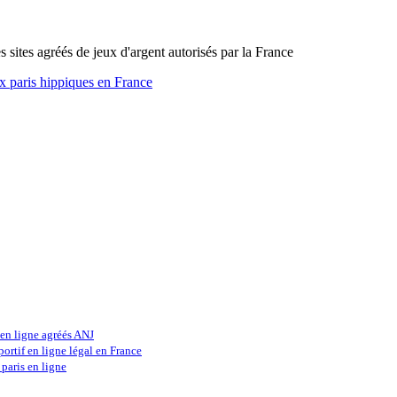
s sites agréés de jeux d'argent autorisés par la France
 en ligne agréés ANJ
portif en ligne légal en France
 paris en ligne