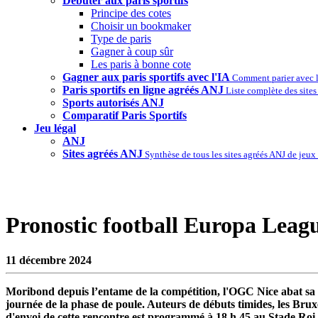
Débuter aux paris sportifs
Principe des cotes
Choisir un bookmaker
Type de paris
Gagner à coup sûr
Les paris à bonne cote
Gagner aux paris sportifs avec l'IA
Comment parier avec l'i
Paris sportifs en ligne agréés ANJ
Liste complète des sites 
Sports autorisés ANJ
Comparatif Paris Sportifs
Jeu légal
ANJ
Sites agréés ANJ
Synthèse de tous les sites agréés ANJ de jeux
Pronostic football Europa League
11 décembre 2024
Moribond depuis l’entame de la compétition, l'OGC Nice abat sa d
journée de la phase de poule. Auteurs de débuts timides, les Bruxe
d'envoi de cette rencontre est programmé à 18 h 45 au Stade Ro