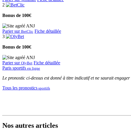
2
Bonus de 100€
Parier sur
Fiche détaillée
BetClic
3
Bonus de 100€
Parier sur
Fiche détaillée
OlyBet
Paris sportifs
en ligne
Le pronostic ci-dessus est donné à titre indicatif et ne saurait engager
Tous les pronostics
sportifs
Nos autres articles