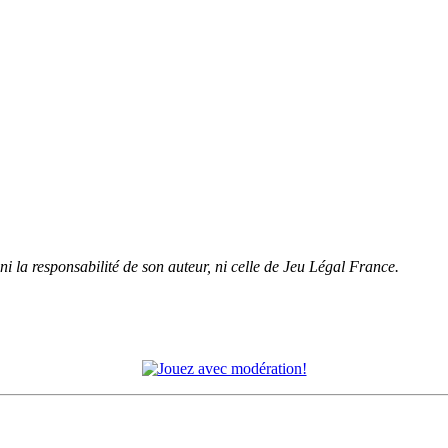
 ni la responsabilité de son auteur, ni celle de Jeu Légal France.