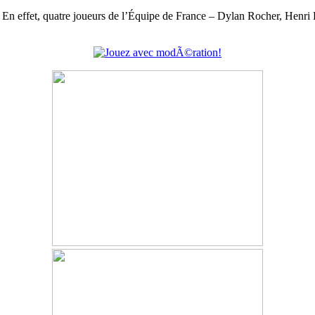
En effet, quatre joueurs de l’Équipe de France – Dylan Rocher, Henri 