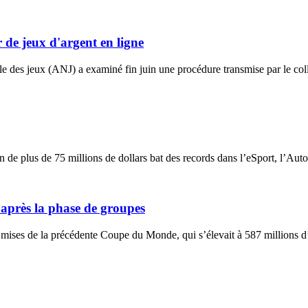
 de jeux d'argent en ligne
 des jeux (ANJ) a examiné fin juin une procédure transmise par le coll
e plus de 75 millions de dollars bat des records dans l’eSport, l’Autori
après la phase de groupes
ises de la précédente Coupe du Monde, qui s’élevait à 587 millions d’e