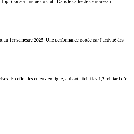
 Top Sponsor unique du club. Dans le cadre de ce nouveau
t au 1er semestre 2025. Une performance portée par l’activité des
 En effet, les enjeux en ligne, qui ont atteint les 1,3 milliard d’e...