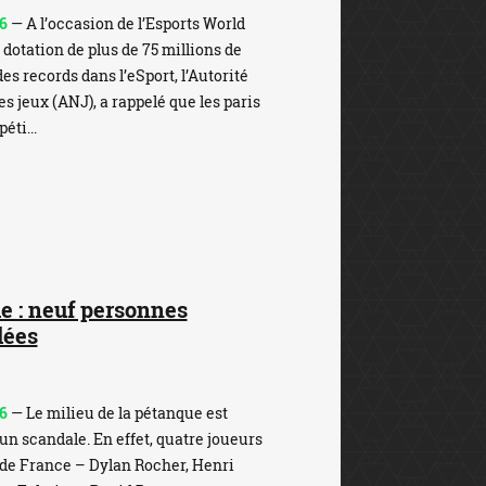
26
— A l’occasion de l’Esports World
 dotation de plus de 75 millions de
des records dans l’eSport, l’Autorité
es jeux (ANJ), a rappelé que les paris
éti...
e : neuf personnes
lées
26
— Le milieu de la pétanque est
un scandale. En effet, quatre joueurs
 de France – Dylan Rocher, Henri