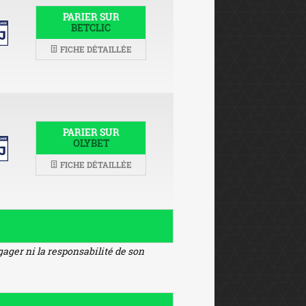
PARIER SUR
BETCLIC
FICHE DÉTAILLÉE
PARIER SUR
OLYBET
FICHE DÉTAILLÉE
gager ni la responsabilité de son