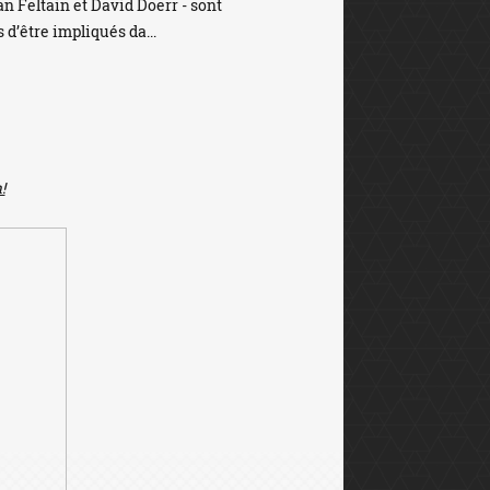
an Feltain et David Doerr - sont
d’être impliqués da...