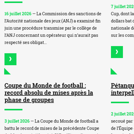
7 juillet 20
16 juillet 2026
— La Commission des sanctions de
Cup, dont la
l’Autorité nationale des jeux (ANJ) a examiné fin
dollars bat 
juin une procédure transmise par le collège de
nationale d
l’ANJ concernant un opérateur qui n’aurait pas
sur les comp
respecté ses obligat...
Coupe du Monde de football :
Pétanqu
record absolu de mises après la
interpel
phase de groupes
2 juillet 20
3 juillet 2026
— La Coupe du Monde de football a
secoué par 
battu le record de mises de la précédente Coupe
de l’Équipe