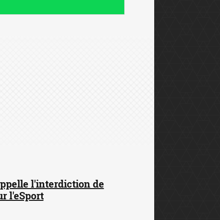
ppelle l'interdiction de
ur l'eSport