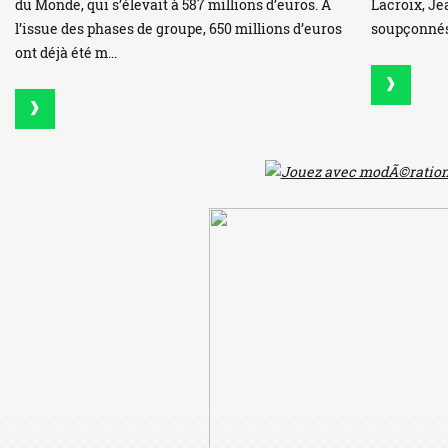
du Monde, qui s’élevait à 587 millions d’euros. A
Lacroix, Je
l’issue des phases de groupe, 650 millions d’euros
soupçonnés 
ont déjà été m...