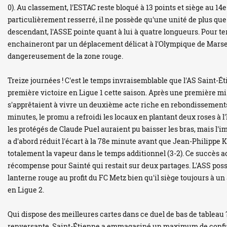
0). Au classement, l'ESTAC reste bloqué à 13 points et siège au 14
particulièrement resserré, il ne possède qu'une unité de plus qu
descendant, l'ASSE pointe quant à lui à quatre longueurs. Pour te
enchaineront par un déplacement délicat à l'Olympique de Marsei
dangereusement de la zone rouge.
Treize journées ! C'est le temps invraisemblable que l'AS Saint-É
première victoire en Ligue 1 cette saison. Après une première mi
s'apprêtaient à vivre un deuxième acte riche en rebondissements 
minutes, le promu a refroidi les locaux en plantant deux roses à l
les protégés de Claude Puel auraient pu baisser les bras, mais l'
a d'abord réduit l'écart à la 78e minute avant que Jean-Philippe
totalement la vapeur dans le temps additionnel (3-2). Ce succès a
récompense pour Sainté qui restait sur deux partages. L'ASS poss
lanterne rouge au profit du FC Metz bien qu'il siège toujours à un
en Ligue 2.
Qui dispose des meilleures cartes dans ce duel de bas de tableau 
renversante, Saint-Étienne a emmagasiné un maximum de confia