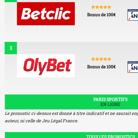
Bonus de 100€
3
Bonus de 100€
PARIS SPORTIFS
EN LIGNE
Le pronostic ci-dessus est donné à titre indicatif et ne saurait en
auteur, ni celle de Jeu Légal France.
TOUS LES PRONOSTICS