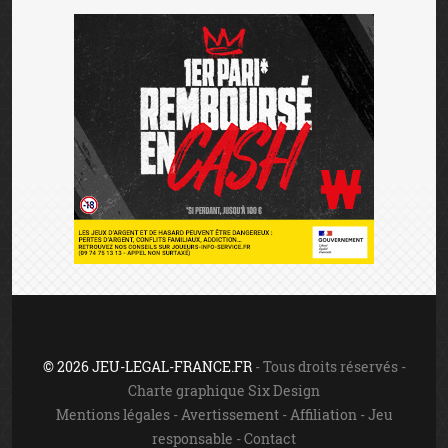
© 2026 JEU-LEGAL-FRANCE.FR
- Tous droits réservés -
Charte graphique Six Design
Mentions légales
-
Avertissement
-
Affiliation
-
Jeu
responsable
-
Contact