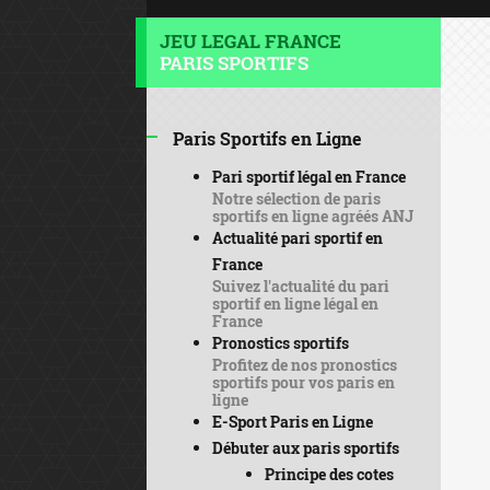
JEU LEGAL FRANCE
PARIS SPORTIFS
Paris Sportifs en Ligne
Pari sportif légal en France
Notre sélection de paris
sportifs en ligne agréés ANJ
Actualité pari sportif en
France
Suivez l'actualité du pari
sportif en ligne légal en
France
Pronostics sportifs
Profitez de nos pronostics
sportifs pour vos paris en
ligne
E-Sport Paris en Ligne
Débuter aux paris sportifs
Principe des cotes