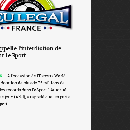
ppelle l'interdiction de
ur l'eSport
26
— A l’occasion de l’Esports World
 dotation de plus de 75 millions de
des records dans l’eSport, l’Autorité
es jeux (ANJ), a rappelé que les paris
éti...