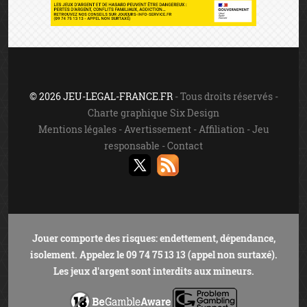
Jouer comporte des risques: endettement, dépendance,
isolement. Appelez le 09 74 75 13 13 (appel non surtaxé).
Les jeux d'argent sont interdits aux mineurs.
INTERDICTION VOLONTAIRE DE JEUX
Toute personne souhaitant faire l’objet d’une interdiction
de jeux doit le faire elle-même auprès du ministère de
l’intérieur. Cette interdiction est valable dans les casinos,
les cercles de jeux et sur les sites de jeux en ligne autorisés
en vertu de la loi n°2010-476 du 12 mai 2010. Elle est
prononcée pour une durée de trois ans non réductible.