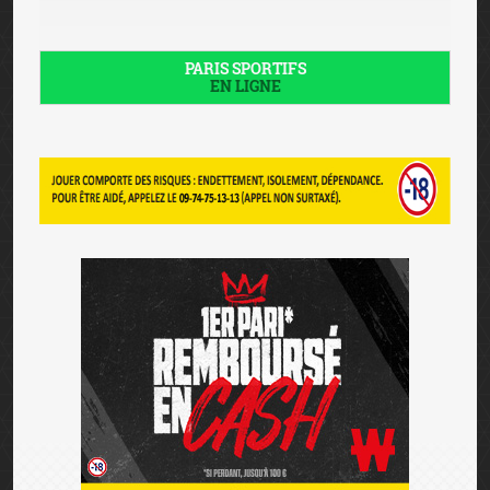
© 2026 JEU-LEGAL-FRANCE.FR
- Tous droits réservés -
Charte graphique Six Design
Mentions légales
-
Avertissement
-
Affiliation
-
Jeu
responsable
-
Contact