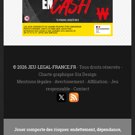
© 2026 JEU-LEGAL-FRANCE.FR
- Tous droits réservés -
Charte graphique Six Design
Mentions légales
-
Avertissement
-
Affiliation
-
Jeu
responsable
-
Contact
Jouer comporte des risques: endettement, dépendance,