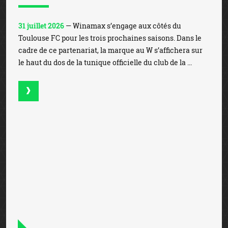
31 juillet 2026
— Winamax s’engage aux côtés du
Toulouse FC pour les trois prochaines saisons. Dans le
cadre de ce partenariat, la marque au W s’affichera sur
le haut du dos de la tunique officielle du club de la ...