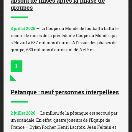
absolu de mises après la phase de
groupes
3 juillet 2026
— La Coupe du Monde de football a battu le
record de mises de la précédente Coupe du Monde, qui
s’élevait à 587 millions d’euros. A l’issue des phases de
groupe, 650 millions d’euros ont déjà été m...
Pétanque : neuf personnes interpellées
2 juillet 2026
— Le milieu de la pétanque est secoué par
un scandale. En effet, quatre joueurs de l’Équipe de
France – Dylan Rocher, Henri Lacroix, Jean Feltain et