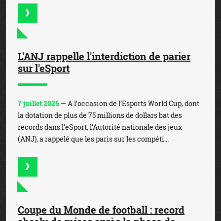
L'ANJ rappelle l'interdiction de parier
sur l'eSport
7 juillet 2026
— A l’occasion de l’Esports World Cup, dont
la dotation de plus de 75 millions de dollars bat des
records dans l’eSport, l’Autorité nationale des jeux
(ANJ), a rappelé que les paris sur les compéti...
Coupe du Monde de football : record