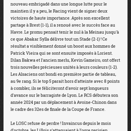
nouveau embrigadé dans une longue lutte pour le
maintien il y a peu, le Racing vient de signer deux
victoires de haute importance. Après son excellent
partage à Brest (1-1), il a renoué avec le succès face au
Havre. Le promu pensait tenir le nul à la Meinau jusqu'à
ce que Abakar Sylla délivre tout un Stade (2-1) ! Ce
résultat a visiblement donné un boost aux hommes de
Patrick Vieira qui se sont ensuite imposés à Lorient.
Dilan Bakwa et l'ancien merlu, Kevin Gameiro, ont offert
trois nouvelles précieuses unités à leurs couleurs (1-2).
Les Alsaciens ont bondi en première partie de tableau,
au 9e rang. Si le top 5 parait hors d'atteinte avec 8 points
à combler, ils se féliciteront d'avoir sept longueurs
d'avance sur le barragiste de Lyon. Le RCS débutera son
année 2024 par un déplacement à Avoine-Chinon dans
le cadre des 32es de finale de la Coupe de France.
Le LOSC refuse de perdre ! Invaincus depuis le mois
d'octobre, les Lillois s'attaquaient à l'ogre parisien