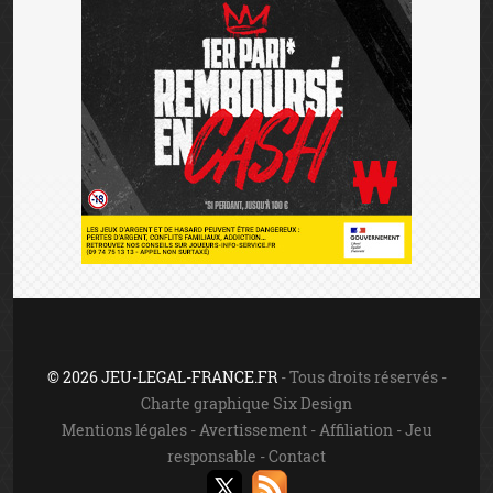
© 2026 JEU-LEGAL-FRANCE.FR
- Tous droits réservés -
Charte graphique Six Design
Mentions légales
-
Avertissement
-
Affiliation
-
Jeu
responsable
-
Contact