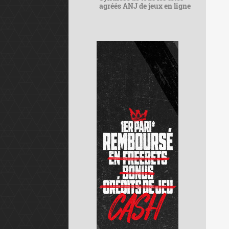
agréés ANJ de jeux en ligne