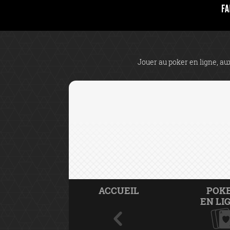
Jouer au poker en ligne, aux
ACCUEIL
POK
EN LI