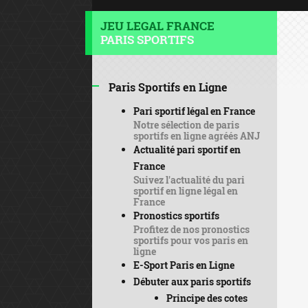
JEU LEGAL FRANCE
PARIS SPORTIFS
Paris Sportifs en Ligne
Pari sportif légal en France
Notre sélection de paris
sportifs en ligne agréés ANJ
Actualité pari sportif en
France
Suivez l'actualité du pari
sportif en ligne légal en
France
Pronostics sportifs
Profitez de nos pronostics
sportifs pour vos paris en
ligne
E-Sport Paris en Ligne
Débuter aux paris sportifs
Principe des cotes