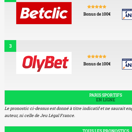
Bonus de 100€
3
Bonus de 100€
PARIS SPORTIFS
EN LIGNE
Le pronostic ci-dessus est donné à titre indicatif et ne saurait en
auteur, ni celle de Jeu Légal France.
TOUS LES PRONOSTICS