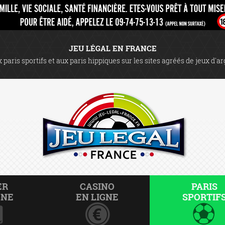
JEU LÉGAL EN FRANCE
 paris sportifs et aux paris hippiques sur les sites agréés de jeux d'a
ER
CASINO
PARIS
GNE
EN LIGNE
SPORTIF