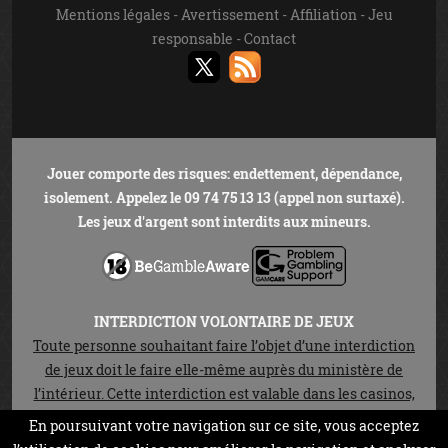
Mentions légales
-
Avertissement
-
Affiliation
-
Jeu
responsable
-
Contact
Jouer comporte des risques: endettement, dépendance,
isolement. Appelez le 09 74 75 13 13 (appel non surtaxé).
Les jeux d'argent sont interdits aux mineurs.
INTERDICTION VOLONTAIRE DE JEUX
Toute personne souhaitant faire l’objet d’une interdiction
de jeux doit le faire elle-même auprès du ministère de
l’intérieur. Cette interdiction est valable dans les casinos,
les cercles de jeux et sur les sites de jeux en ligne autorisés
En poursuivant votre navigation sur ce site, vous acceptez
en vertu de la loi n°2010-476 du 12 mai 2010. Elle est