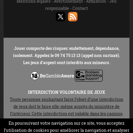
Mentions légales
-
Avertissement
-
Affiliation
-
Jeu
responsable
-
Contact
Jouer comporte des risques: endettement, dépendance,
isolement. Appelez le 09 74 75 13 13 (appel non surtaxé).
Les jeux d'argent sont interdits aux mineurs.
INTERDICTION VOLONTAIRE DE JEUX
Toute personne souhaitant faire l’objet d’une interdiction
de jeux doit le faire elle-même auprès du ministère de
l’intérieur. Cette interdiction est valable dans les casinos,
les cercles de jeux et sur les sites de jeux en ligne autorisés
En poursuivant votre navigation sur ce site, vous acceptez
en vertu de la loi n°2010-476 du 12 mai 2010. Elle est
l’utilisation de cookies pour améliorer la navigation et analyser