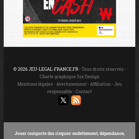
© 2026 JEU-LEGAL-FRANCE.FR
- Tous droits réservés -
Charte graphique Six Design
Mentions légales
-
Avertissement
-
Affiliation
-
Jeu
responsable
-
Contact
Jouer comporte des risques: endettement, dépendance,