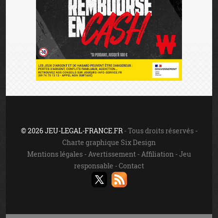
© 2026 JEU-LEGAL-FRANCE.FR
- Tous droits réservés -
Charte graphique Six Design
Mentions légales
-
Avertissement
-
Affiliation
-
Jeu
responsable
-
Contact