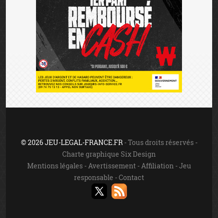
© 2026 JEU-LEGAL-FRANCE.FR
- Tous droits réservés -
Charte graphique Six Design
Mentions légales
-
Avertissement
-
Affiliation
-
Jeu
responsable
-
Contact