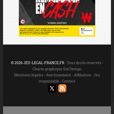
© 2026 JEU-LEGAL-FRANCE.FR
- Tous droits réservés -
Charte graphique Six Design
Mentions légales
-
Avertissement
-
Affiliation
-
Jeu
responsable
-
Contact