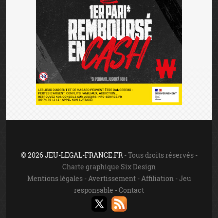
© 2026 JEU-LEGAL-FRANCE.FR
- Tous droits réservés -
Charte graphique Six Design
Mentions légales
-
Avertissement
-
Affiliation
-
Jeu
responsable
-
Contact