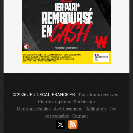
© 2026 JEU-LEGAL-FRANCE.FR
- Tous droits réservés -
Charte graphique Six Design
Mentions légales
-
Avertissement
-
Affiliation
-
Jeu
responsable
-
Contact