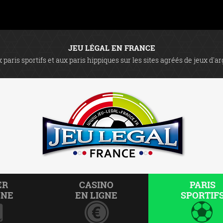
JEU LÉGAL EN FRANCE
 paris sportifs et aux paris hippiques sur les sites agréés de jeux d'a
ER
CASINO
PARIS
GNE
EN LIGNE
SPORTIF