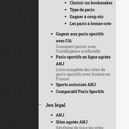
Choisir un bookmaker
Type de paris
Gagner à coup sûr
Les paris à bonne cote
Gagner aux paris sportifs
avec l'IA
Comment parier avec
l'intelligence artificielle
Paris sportifs en ligne agréés
ANJ
Liste complète des sites de
paris sportifs avec licence en
France
Sports autorisés ANJ
Comparatif Paris Sportifs
Jeu légal
ANJ
Sites agréés ANJ
Synthèse de tous les sites