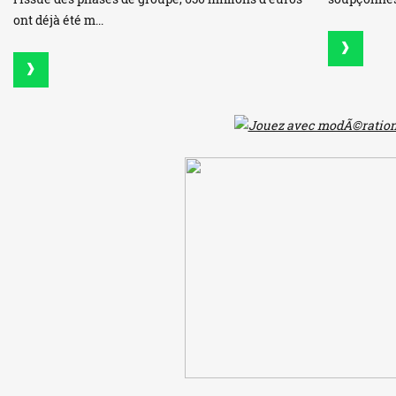
ont déjà été m...