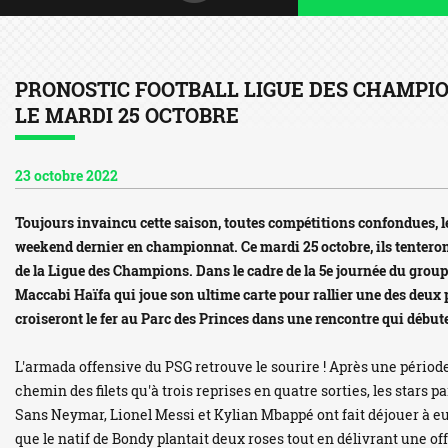
PRONOSTIC FOOTBALL LIGUE DES CHAMPION
LE MARDI 25 OCTOBRE
23 octobre 2022
Toujours invaincu cette saison, toutes compétitions confondues, le
weekend dernier en championnat. Ce mardi 25 octobre, ils tenteront
de la Ligue des Champions. Dans le cadre de la 5e journée du groupe
Maccabi Haïfa qui joue son ultime carte pour rallier une des deux
croiseront le fer au Parc des Princes dans une rencontre qui débute
L'armada offensive du PSG retrouve le sourire ! Après une période 
chemin des filets qu'à trois reprises en quatre sorties, les stars pa
Sans Neymar, Lionel Messi et Kylian Mbappé ont fait déjouer à eu
que le natif de Bondy plantait deux roses tout en délivrant une off