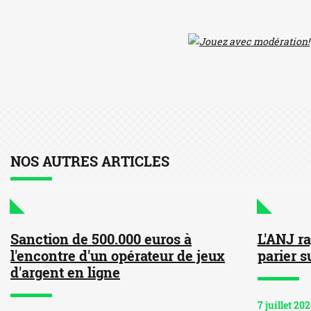
NOS AUTRES ARTICLES
Sanction de 500.000 euros à
L'ANJ ra
l'encontre d'un opérateur de jeux
parier s
d'argent en ligne
7 juillet 20