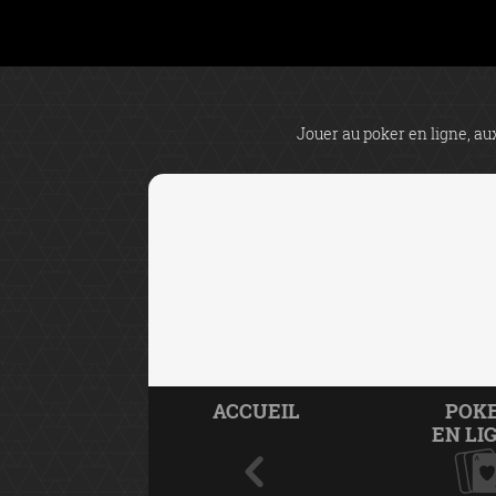
Jouer au poker en ligne, aux
ACCUEIL
POK
EN LI