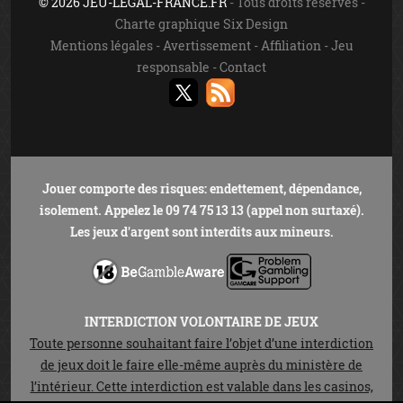
© 2026 JEU-LEGAL-FRANCE.FR
- Tous droits réservés -
Charte graphique Six Design
Mentions légales
-
Avertissement
-
Affiliation
-
Jeu
responsable
-
Contact
Jouer comporte des risques: endettement, dépendance,
isolement. Appelez le 09 74 75 13 13 (appel non surtaxé).
Les jeux d'argent sont interdits aux mineurs.
INTERDICTION VOLONTAIRE DE JEUX
Toute personne souhaitant faire l’objet d’une interdiction
de jeux doit le faire elle-même auprès du ministère de
l’intérieur. Cette interdiction est valable dans les casinos,