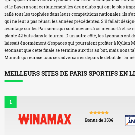
et le Bayern sont certainement les deux clubs qui ont le plus imp
raflé tous les trophées dans leurs compétitions nationales, ils s
qui ne leur a pas réussi les années précédentes. S'il fallait désig
avantage sur les Parisiens qui sont novices à ce niveau-là et se
planté 42 buts dans le tournoi. D'un autre côté, les Lyonnais ont
laissait énormément d'espaces qui pourraient profiter à Kylian M
étonnant que cette finale se termine aux tirs au but, mais nous 
Munich qui écrase tous ses adversaires depuis le début de l'anné
MEILLEURS SITES DE PARIS SPORTIFS EN 
1
Bonus de 350€