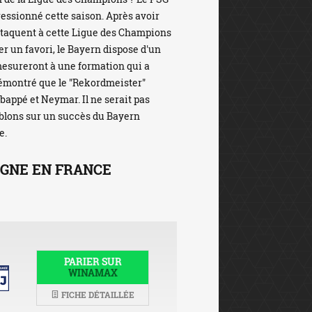
ressionné cette saison. Après avoir
'attaquent à cette Ligue des Champions
ner un favori, le Bayern dispose d'un
 mesureront à une formation qui a
 démontré que le "Rekordmeister"
bappé et Neymar. Il ne serait pas
tablons sur un succès du Bayern
e.
LIGNE EN FRANCE
PARIER SUR
WINAMAX
FICHE DÉTAILLÉE