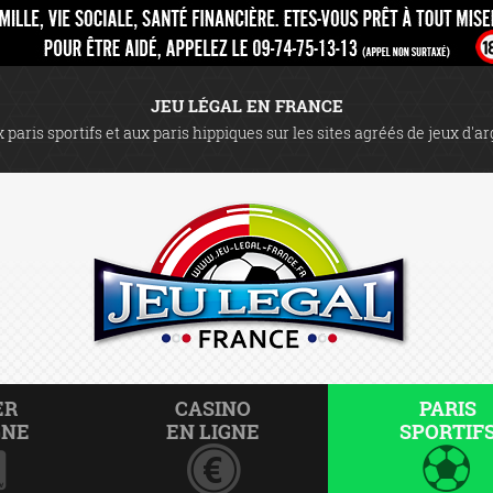
JEU LÉGAL EN FRANCE
 paris sportifs et aux paris hippiques sur les sites agréés de jeux d'a
ER
CASINO
PARIS
GNE
EN LIGNE
SPORTIF