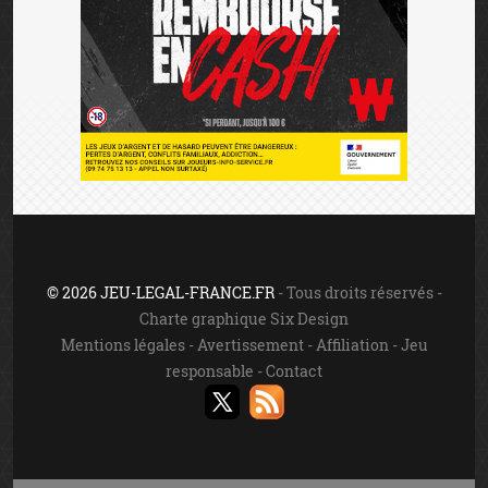
© 2026 JEU-LEGAL-FRANCE.FR
- Tous droits réservés -
Charte graphique Six Design
Mentions légales
-
Avertissement
-
Affiliation
-
Jeu
responsable
-
Contact