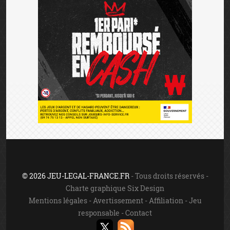
© 2026 JEU-LEGAL-FRANCE.FR
- Tous droits réservés -
Charte graphique Six Design
Mentions légales
-
Avertissement
-
Affiliation
-
Jeu
responsable
-
Contact