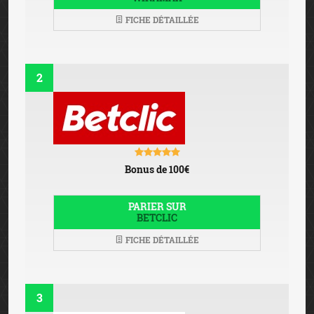
FICHE DÉTAILLÉE
2
Bonus de 100€
PARIER SUR
BETCLIC
FICHE DÉTAILLÉE
3