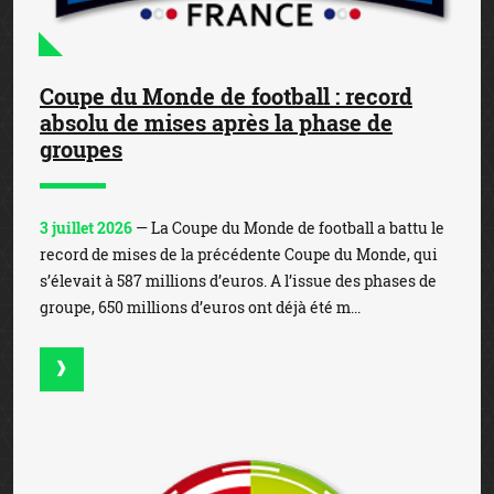
Coupe du Monde de football : record
absolu de mises après la phase de
groupes
3 juillet 2026
— La Coupe du Monde de football a battu le
record de mises de la précédente Coupe du Monde, qui
s’élevait à 587 millions d’euros. A l’issue des phases de
groupe, 650 millions d’euros ont déjà été m...