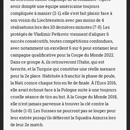
avoir dompté une équipe américaine toujours
compliquée à manier (2-1), elle s'est fait plaisir face à
son voisin du Liechtenstein avec pas moins de 4
réalisations lors des 20 dernières minutes (7-0). Les
protégés de Vladimir Petkovic viennent d'aligner 6
succès consécutifs, toutes compétitions confondues,
avec notamment un excellent 6 sur 6 pour entamer leur
campagne qualificative pour la Coupe du Monde 2022.
Dans ce groupe A, ils retrouveront l'Italie, qui est
favorite, et la Turquie qui constitue une réelle menace
pour la 2e place. Habituée à franchir la phase de poule,
la Nati coince chaque fois en 8e de finale. À l'Euro 2016,
elle avait échoué face à la Pologne suite à une toujours
cruelle séance de tirs au but. À la Coupe du Monde 2018,
elle n'est jamais parvenue à trouver la clé contre la
Suède (1-0). Les Suisses ne pourront pas se louper pour
leur entrée puisqu'ils défieront la Squadra Azzurra lors
de leur 2e match.