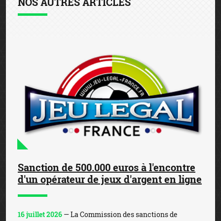
NOS AUTRES ARTICLES
Sanction de 500.000 euros à l'encontre
d'un opérateur de jeux d'argent en ligne
16 juillet 2026
— La Commission des sanctions de