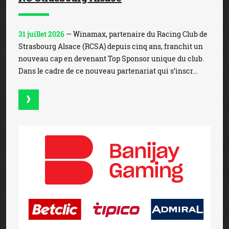
31 juillet 2026
— Winamax, partenaire du Racing Club de
Strasbourg Alsace (RCSA) depuis cinq ans, franchit un
nouveau cap en devenant Top Sponsor unique du club.
Dans le cadre de ce nouveau partenariat qui s’inscr...