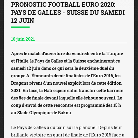
PRONOSTIC FOOTBALL EURO 2020:
PAYS DE GALLES - SUISSE DU SAMEDI
12 JUIN
10 juin 2021
Après le match d'ouverture du vendredi entre la Turquie
et l'Italie, le Pays de Galles et la Suisse enchaineront ce
samedi 12 juin dans ce qui sera le deuxième duel du
groupe A. Étonnants demi-finalistes de l'Euro 2016, les
Dragons rêvent d'un nouvel exploit lors de cette édition
2021. En face, la Nati espère enfin franchir cette barrière
des 8es de finale devant laquelle elle échoue souvent. Le
coup d'envoi de cette rencontre est programmé dès 15 h
au Stade Olympique de Bakou.
Le Pays de Galles a du pain sur la planche ! Depuis leur
brillante victoire en quart de finale de l'Euro 2016 face à