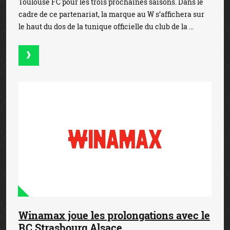
Toulouse FC pour les trois prochaines saisons. Dans le
cadre de ce partenariat, la marque au W s’affichera sur
le haut du dos de la tunique officielle du club de la ...
Winamax joue les prolongations avec le
RC Strasbourg Alsace