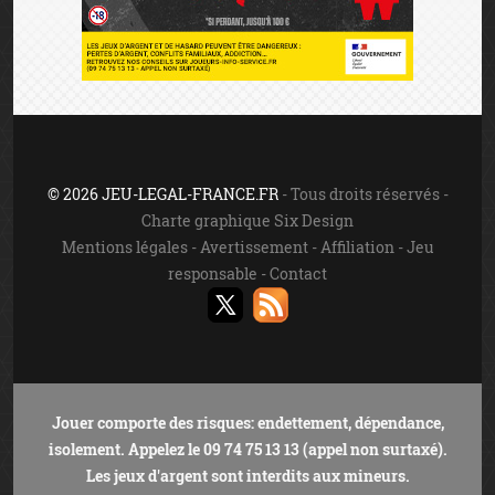
© 2026 JEU-LEGAL-FRANCE.FR
- Tous droits réservés -
Charte graphique Six Design
Mentions légales
-
Avertissement
-
Affiliation
-
Jeu
responsable
-
Contact
Jouer comporte des risques: endettement, dépendance,
isolement. Appelez le 09 74 75 13 13 (appel non surtaxé).
Les jeux d'argent sont interdits aux mineurs.