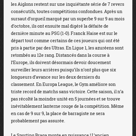
les Aiglons restent sur une inquiétante série de 7 revers
consécutifs, toutes compétitions confondues. Après un
sursaut d’orgueil marqué par un superbe 9 sur 9 au mois
d’octobre, ils ont ensuite mal digéré la défaite de
dernière minute au PSG (1-0). Franck Haise est sur le
départ tout comme certains de ces joueurs qui ont été
pris à partie par des Ultras. En Ligue 1, les azuréens sont
retombés au 12e rang. Distancés dans la course à
l’Europe, ils doivent désormais devoir doucement
surveiller leurs arrières puisqu’ils n’ont plus que six
longueurs d’avance sur les deux derniers du
classement. En Europa League, le Gym améliore son
triste record de matchs sans victoire. Cette saison, il n’a
pas récolté la moindre unité en 5 journées et se trouve
inévitablement lanterne rouge de la compétition. Même
en cas de 9 sur 9, la place de barragiste ne sera
probablement pas assurée.
Le Sporting Braga monte en puissance ! L’ancien