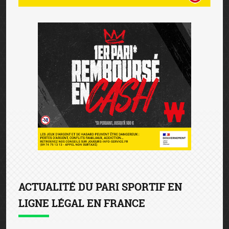
ACTUALITÉ DU PARI SPORTIF EN
LIGNE LÉGAL EN FRANCE