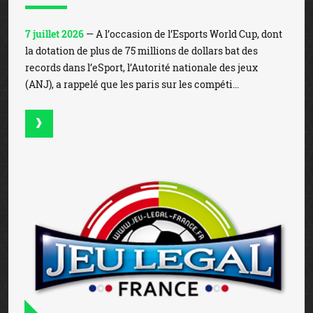
7 juillet 2026
— A l’occasion de l’Esports World Cup, dont
la dotation de plus de 75 millions de dollars bat des
records dans l’eSport, l’Autorité nationale des jeux
(ANJ), a rappelé que les paris sur les compéti...