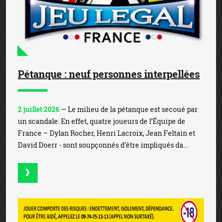
Pétanque : neuf personnes interpellées
2 juillet 2026
— Le milieu de la pétanque est secoué par
un scandale. En effet, quatre joueurs de l’Équipe de
France – Dylan Rocher, Henri Lacroix, Jean Feltain et
David Doerr - sont soupçonnés d’être impliqués da...