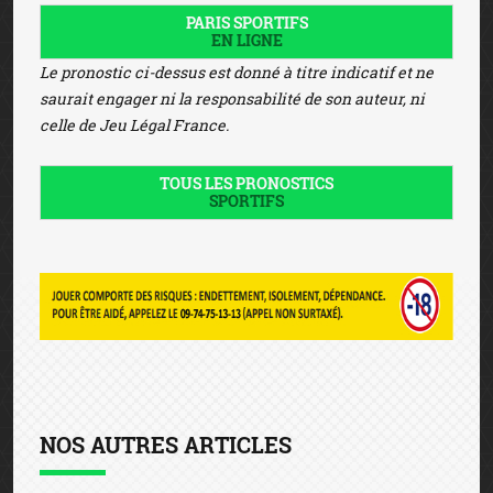
PARIS SPORTIFS
EN LIGNE
Le pronostic ci-dessus est donné à titre indicatif et ne
saurait engager ni la responsabilité de son auteur, ni
celle de Jeu Légal France.
TOUS LES PRONOSTICS
SPORTIFS
NOS AUTRES ARTICLES