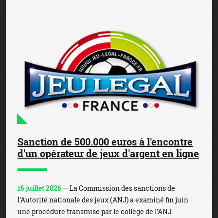
Sanction de 500.000 euros à l'encontre
d'un opérateur de jeux d'argent en ligne
16 juillet 2026
— La Commission des sanctions de
l’Autorité nationale des jeux (ANJ) a examiné fin juin
une procédure transmise par le collège de l’ANJ