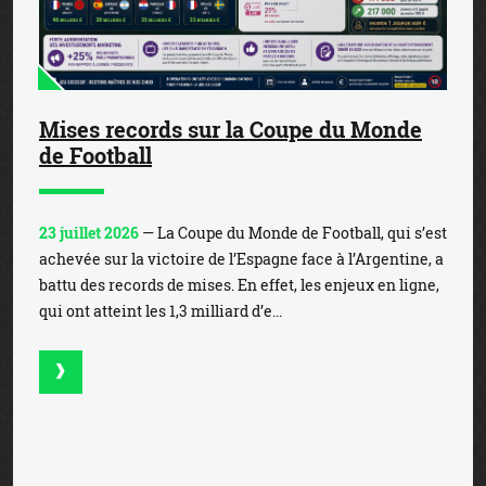
Mises records sur la Coupe du Monde
de Football
23 juillet 2026
— La Coupe du Monde de Football, qui s’est
achevée sur la victoire de l’Espagne face à l’Argentine, a
battu des records de mises. En effet, les enjeux en ligne,
qui ont atteint les 1,3 milliard d’e...