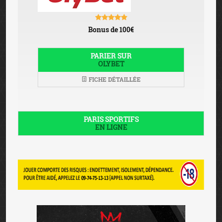
Bonus de 100€
PARIER SUR
OLYBET
FICHE DÉTAILLÉE
PARIS SPORTIFS
EN LIGNE