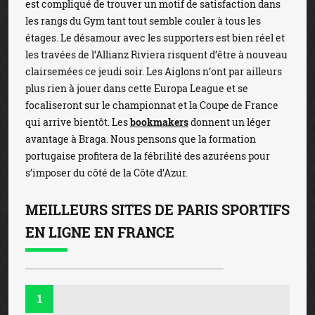
est compliqué de trouver un motif de satisfaction dans
les rangs du Gym tant tout semble couler à tous les
étages. Le désamour avec les supporters est bien réel et
les travées de l’Allianz Riviera risquent d’être à nouveau
clairsemées ce jeudi soir. Les Aiglons n’ont par ailleurs
plus rien à jouer dans cette Europa League et se
focaliseront sur le championnat et la Coupe de France
qui arrive bientôt. Les
bookmakers
donnent un léger
avantage à Braga. Nous pensons que la formation
portugaise profitera de la fébrilité des azuréens pour
s’imposer du côté de la Côte d’Azur.
MEILLEURS SITES DE PARIS SPORTIFS
EN LIGNE EN FRANCE
1