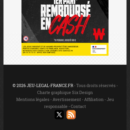
© 2026 JEU-LEGAL-FRANCE.FR
- Tous droits réservés -
Charte graphique Six Design
Mentions légales
-
Avertissement
-
Affiliation
-
Jeu
responsable
-
Contact