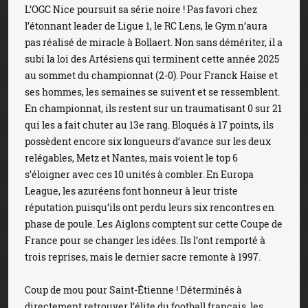
L’OGC Nice poursuit sa série noire ! Pas favori chez
l’étonnant leader de Ligue 1, le RC Lens, le Gym n’aura
pas réalisé de miracle à Bollaert. Non sans démériter, il a
subi la loi des Artésiens qui terminent cette année 2025
au sommet du championnat (2-0). Pour Franck Haise et
ses hommes, les semaines se suivent et se ressemblent.
En championnat, ils restent sur un traumatisant 0 sur 21
qui les a fait chuter au 13e rang. Bloqués à 17 points, ils
possèdent encore six longueurs d’avance sur les deux
relégables, Metz et Nantes, mais voient le top 6
s’éloigner avec ces 10 unités à combler. En Europa
League, les azuréens font honneur à leur triste
réputation puisqu’ils ont perdu leurs six rencontres en
phase de poule. Les Aiglons comptent sur cette Coupe de
France pour se changer les idées. Ils l’ont remporté à
trois reprises, mais le dernier sacre remonte à 1997.
Coup de mou pour Saint-Étienne ! Déterminés à
directement retrouver l’élite du football français, les