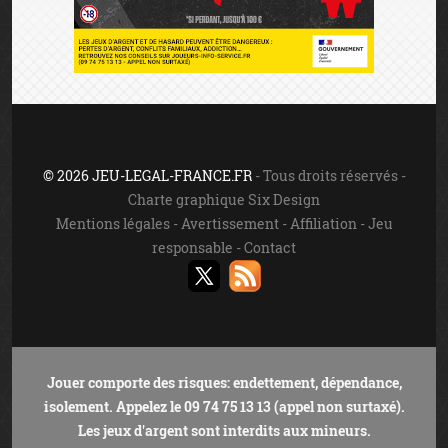
© 2026 JEU-LEGAL-FRANCE.FR
- Tous droits réservés -
Charte graphique Six Design
Mentions légales
-
Avertissement
-
Affiliation
-
Jeu
responsable
-
Contact
Jouer comporte des risques: endettement, dépendance,
isolement. Appelez le 09 74 75 13 13 (appel non surtaxé).
Les jeux d'argent sont interdits aux mineurs.