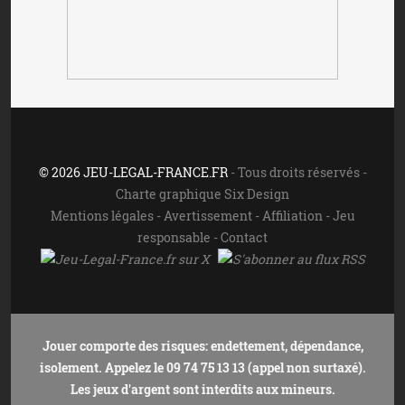
© 2026 JEU-LEGAL-FRANCE.FR
- Tous droits réservés -
Charte graphique Six Design
Mentions légales
-
Avertissement
-
Affiliation
-
Jeu
responsable
-
Contact
Jouer comporte des risques: endettement, dépendance,
isolement. Appelez le 09 74 75 13 13 (appel non surtaxé).
Les jeux d'argent sont interdits aux mineurs.