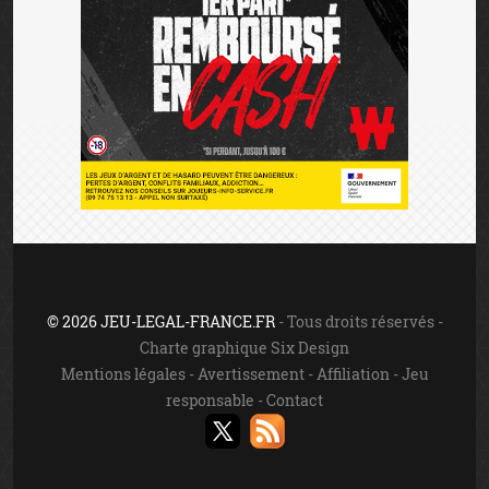
© 2026 JEU-LEGAL-FRANCE.FR
- Tous droits réservés -
Charte graphique Six Design
Mentions légales
-
Avertissement
-
Affiliation
-
Jeu
responsable
-
Contact