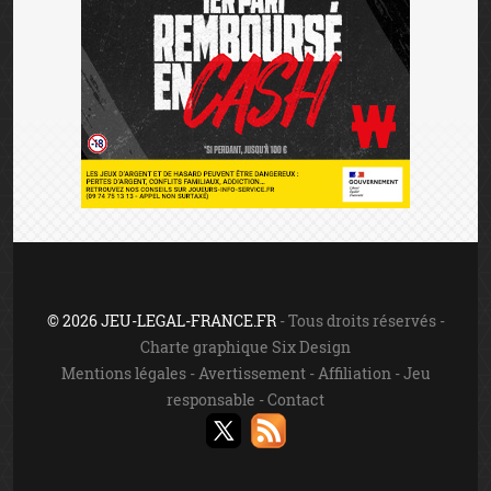
© 2026 JEU-LEGAL-FRANCE.FR
- Tous droits réservés -
Charte graphique Six Design
Mentions légales
-
Avertissement
-
Affiliation
-
Jeu
responsable
-
Contact