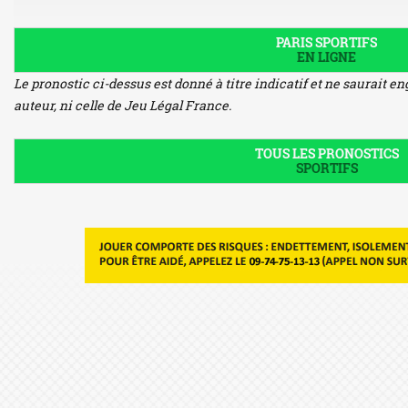
PARIS SPORTIFS
EN LIGNE
Le pronostic ci-dessus est donné à titre indicatif et ne saurait en
auteur, ni celle de Jeu Légal France.
TOUS LES PRONOSTICS
SPORTIFS