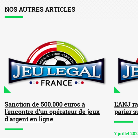
NOS AUTRES ARTICLES
Sanction de 500.000 euros à
L'ANJ ra
l'encontre d'un opérateur de jeux
parier s
d'argent en ligne
7 juillet 20