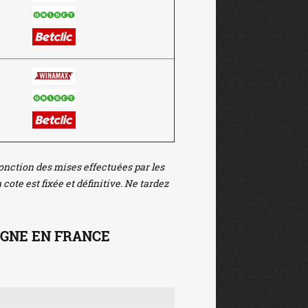
onction des mises effectuées par les
cote est fixée et définitive. Ne tardez
LIGNE EN FRANCE