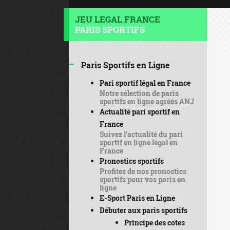
JEU LEGAL FRANCE
PARIS SPORTIFS
Paris Sportifs en Ligne
Pari sportif légal en France
Notre sélection de paris
sportifs en ligne agréés ANJ
Actualité pari sportif en
France
Suivez l'actualité du pari
sportif en ligne légal en
France
Pronostics sportifs
Profitez de nos pronostics
sportifs pour vos paris en
ligne
E-Sport Paris en Ligne
Débuter aux paris sportifs
Principe des cotes