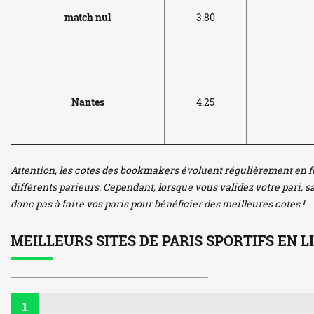
match nul
3.80
Nantes
4.25
Attention, les cotes des bookmakers évoluent régulièrement en f
différents parieurs. Cependant, lorsque vous validez votre pari, sa 
donc pas à faire vos paris pour bénéficier des meilleures cotes !
MEILLEURS SITES DE PARIS SPORTIFS EN 
1