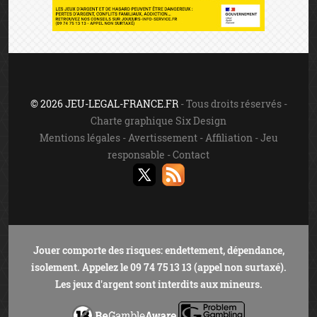
© 2026 JEU-LEGAL-FRANCE.FR
- Tous droits réservés -
Charte graphique Six Design
Mentions légales
-
Avertissement
-
Affiliation
-
Jeu
responsable
-
Contact
Jouer comporte des risques: endettement, dépendance,
isolement. Appelez le 09 74 75 13 13 (appel non surtaxé).
Les jeux d'argent sont interdits aux mineurs.