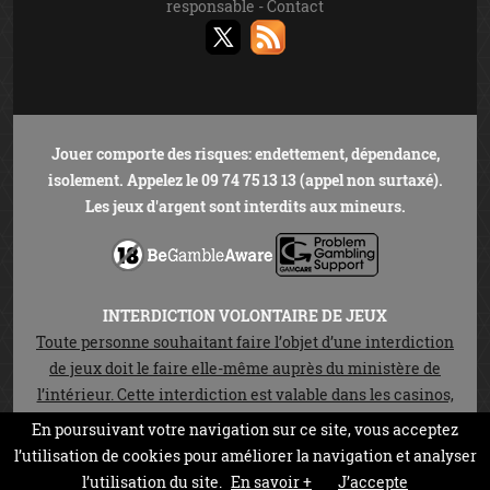
responsable
-
Contact
Jouer comporte des risques: endettement, dépendance,
isolement. Appelez le 09 74 75 13 13 (appel non surtaxé).
Les jeux d'argent sont interdits aux mineurs.
INTERDICTION VOLONTAIRE DE JEUX
Toute personne souhaitant faire l’objet d’une interdiction
de jeux doit le faire elle-même auprès du ministère de
l’intérieur. Cette interdiction est valable dans les casinos,
les cercles de jeux et sur les sites de jeux en ligne autorisés
En poursuivant votre navigation sur ce site, vous acceptez
en vertu de la loi n°2010-476 du 12 mai 2010. Elle est
l’utilisation de cookies pour améliorer la navigation et analyser
prononcée pour une durée de trois ans non réductible.
l’utilisation du site.
En savoir +
J’accepte