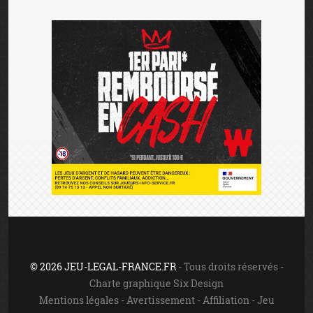
© 2026 JEU-LEGAL-FRANCE.FR
- Tous droits réservés -
Charte graphique Six Design
Mentions légales
-
Avertissement
-
Affiliation
-
Jeu