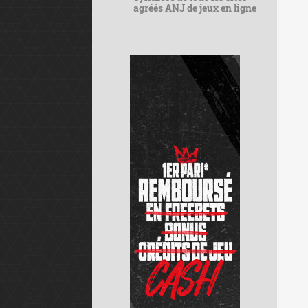
agréés ANJ de jeux en ligne