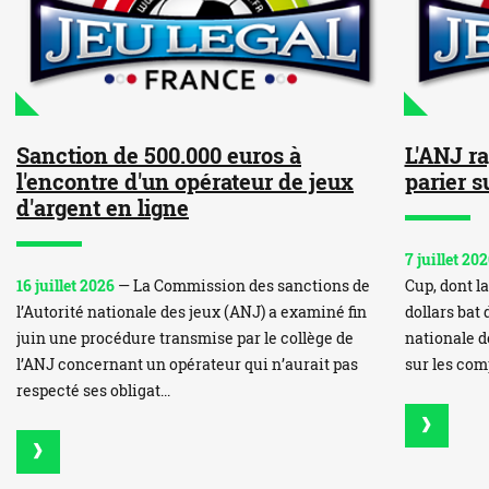
Sanction de 500.000 euros à
L'ANJ ra
l'encontre d'un opérateur de jeux
parier s
d'argent en ligne
7 juillet 20
16 juillet 2026
— La Commission des sanctions de
Cup, dont la
l’Autorité nationale des jeux (ANJ) a examiné fin
dollars bat 
juin une procédure transmise par le collège de
nationale d
l’ANJ concernant un opérateur qui n’aurait pas
sur les comp
respecté ses obligat...