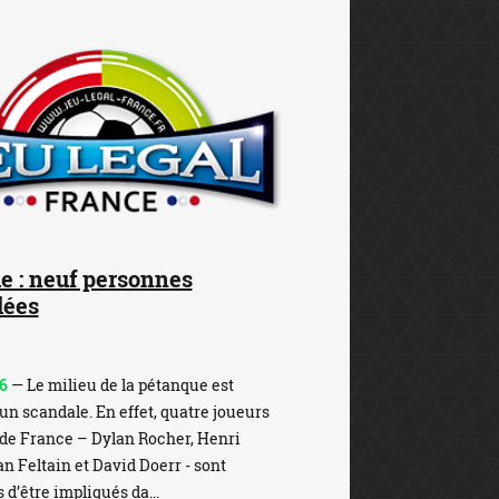
e : neuf personnes
lées
26
— Le milieu de la pétanque est
un scandale. En effet, quatre joueurs
 de France – Dylan Rocher, Henri
an Feltain et David Doerr - sont
d’être impliqués da...