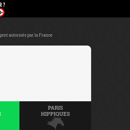
rgent autorisés par la France
PARIS
S
HIPPIQUES