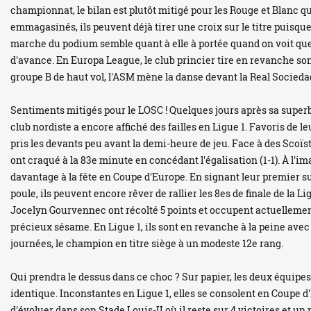
championnat, le bilan est plutôt mitigé pour les Rouge et Blanc qu
emmagasinés, ils peuvent déjà tirer une croix sur le titre puisque
marche du podium semble quant à elle à portée quand on voit que
d'avance. En Europa League, le club princier tire en revanche so
groupe B de haut vol, l'ASM mène la danse devant la Real Sociedad 
Sentiments mitigés pour le LOSC ! Quelques jours après sa superb
club nordiste a encore affiché des failles en Ligue 1. Favoris de le
pris les devants peu avant la demi-heure de jeu. Face à des Scoïst
ont craqué à la 83e minute en concédant l'égalisation (1-1). À l'
davantage à la fête en Coupe d'Europe. En signant leur premier su
poule, ils peuvent encore rêver de rallier les 8es de finale de la 
Jocelyn Gourvennec ont récolté 5 points et occupent actuellement l
précieux sésame. En Ligue 1, ils sont en revanche à la peine avec
journées, le champion en titre siège à un modeste 12e rang.
Qui prendra le dessus dans ce choc ? Sur papier, les deux équipes
identique. Inconstantes en Ligue 1, elles se consolent en Coupe 
d'évoluer dans son Stade Louis-II où il reste sur 4 victoires et un