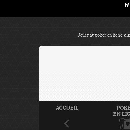
Jouer au poker en ligne, aux
ACCUEIL
POK
EN LI