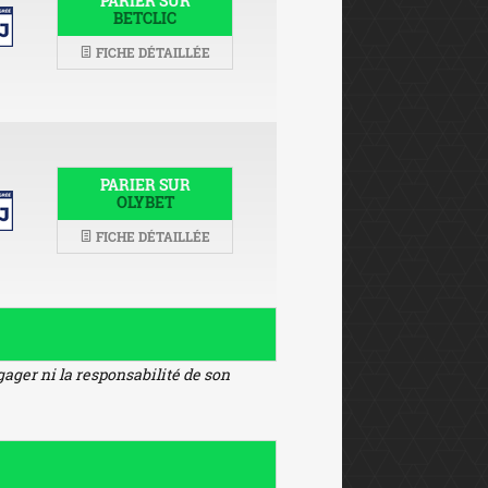
PARIER SUR
BETCLIC
FICHE DÉTAILLÉE
PARIER SUR
OLYBET
FICHE DÉTAILLÉE
gager ni la responsabilité de son