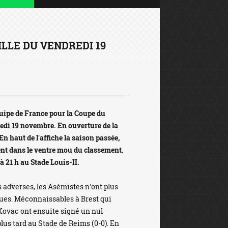
ILLE DU VENDREDI 19
Équipe de France pour la Coupe du
edi 19 novembre. En ouverture de la
En haut de l'affiche la saison passée,
gent dans le ventre mou du classement.
à 21 h au Stade Louis-II.
s adverses, les Asémistes n'ont plus
ues. Méconnaissables à Brest qui
 Kovac ont ensuite signé un nul
plus tard au Stade de Reims (0-0). En