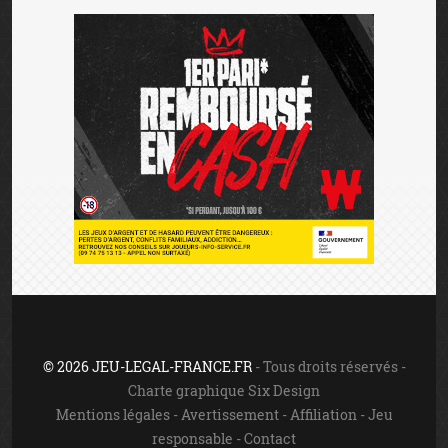
© 2026 JEU-LEGAL-FRANCE.FR
- Tous droits réservés -
Charte graphique Six Design
Mentions légales
-
Avertissement
-
Affiliation
-
Jeu
responsable
-
Contact