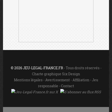
© 2026 JEU-LEGAL-FRANCE.FR
- Tous droits réservés -
Charte graphique Six Design
Mentions légales
-
Avertissement
-
Affiliation
-
Jeu
responsable
-
Contact