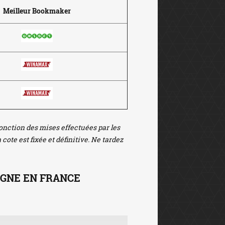
Meilleur Bookmaker
onction des mises effectuées par les
cote est fixée et définitive. Ne tardez
LIGNE EN FRANCE