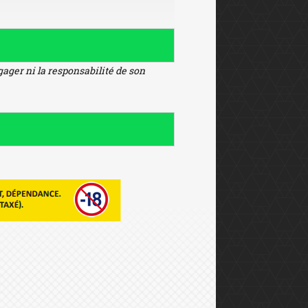
gager ni la responsabilité de son