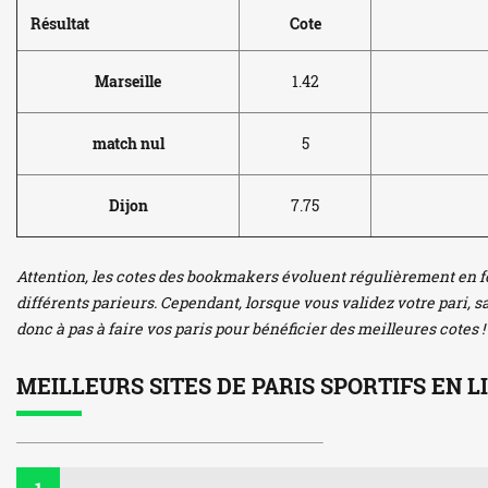
Résultat
Cote
Marseille
1.42
match nul
5
Dijon
7.75
Attention, les cotes des bookmakers évoluent régulièrement en f
différents parieurs. Cependant, lorsque vous validez votre pari, sa 
donc à pas à faire vos paris pour bénéficier des meilleures cotes !
MEILLEURS SITES DE PARIS SPORTIFS EN 