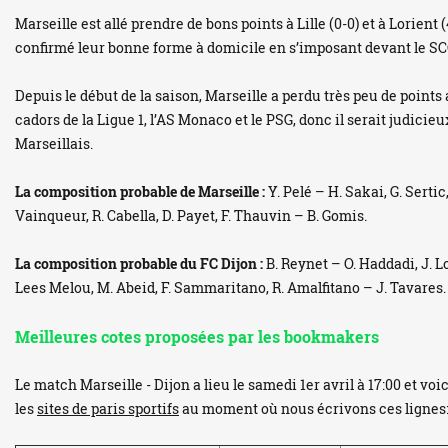
Marseille est allé prendre de bons points à Lille (0-0) et à Lorient (
confirmé leur bonne forme à domicile en s’imposant devant le SC
Depuis le début de la saison, Marseille a perdu très peu de point
cadors de la Ligue 1, l’AS Monaco et le PSG, donc il serait judicie
Marseillais.
La composition probable de Marseille :
Y. Pelé – H. Sakai, G. Serti
Vainqueur, R. Cabella, D. Payet, F. Thauvin – B. Gomis.
La composition probable du FC Dijon :
B. Reynet – O. Haddadi, J. Lot
Lees Melou, M. Abeid, F. Sammaritano, R. Amalfitano – J. Tavares.
Meilleures cotes proposées par les bookmakers
Le match Marseille - Dijon a lieu le samedi 1er avril à 17:00 et vo
les
sites de paris sportifs
au moment où nous écrivons ces lignes