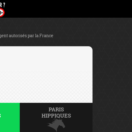
rgent autorisés par la France
PARIS
S
HIPPIQUES