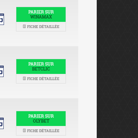
PARIER SUR
WINAMAX
FICHE DÉTAILLÉE
PARIER SUR
BETCLIC
FICHE DÉTAILLÉE
PARIER SUR
OLYBET
FICHE DÉTAILLÉE