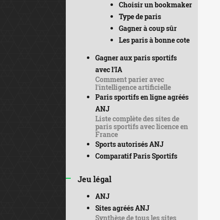
Choisir un bookmaker
Type de paris
Gagner à coup sûr
Les paris à bonne cote
Gagner aux paris sportifs
avec l'IA
Comment parier avec
l'intelligence artificielle
Paris sportifs en ligne agréés
ANJ
Liste complète des sites de
paris sportifs avec licence en
France
Sports autorisés ANJ
Comparatif Paris Sportifs
Jeu légal
ANJ
Sites agréés ANJ
Synthèse de tous les sites