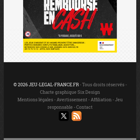
© 2026 JEU-LEGAL-FRANCE.FR
- Tous droits réservés -
Charte graphique Six Design
Mentions légales
-
Avertissement
-
Affiliation
-
Jeu
responsable
-
Contact