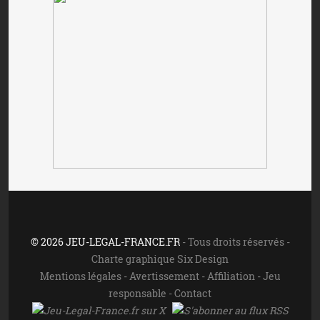
© 2026 JEU-LEGAL-FRANCE.FR
- Tous droits réservés -
Charte graphique Six Design
Mentions légales
-
Avertissement
-
Affiliation
-
Jeu
responsable
-
Contact