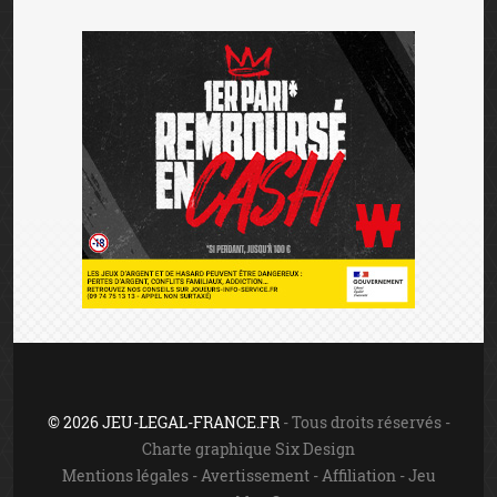
© 2026 JEU-LEGAL-FRANCE.FR
- Tous droits réservés -
Charte graphique Six Design
Mentions légales
-
Avertissement
-
Affiliation
-
Jeu