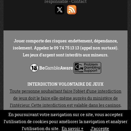
responsable
-
Contact
Jouer comporte des risques: endettement, dépendance,
isolement. Appelez le 09 74 75 13 13 (appel non surtaxé).
Les jeux d'argent sont interdits aux mineurs.
INTERDICTION VOLONTAIRE DE JEUX
Toute personne souhaitant faire l’objet d’une interdiction
de jeux doit le faire elle-même auprès du ministère de
l’intérieur. Cette interdiction est valable dans les casinos,
les cercles de jeux et sur les sites de jeux en ligne autorisés
En poursuivant votre navigation sur ce site, vous acceptez
en vertu de la loi n°2010-476 du 12 mai 2010. Elle est
l’utilisation de cookies pour améliorer la navigation et analyser
prononcée pour une durée de trois ans non réductible.
l’utilisation du site.
En savoir +
J’accepte