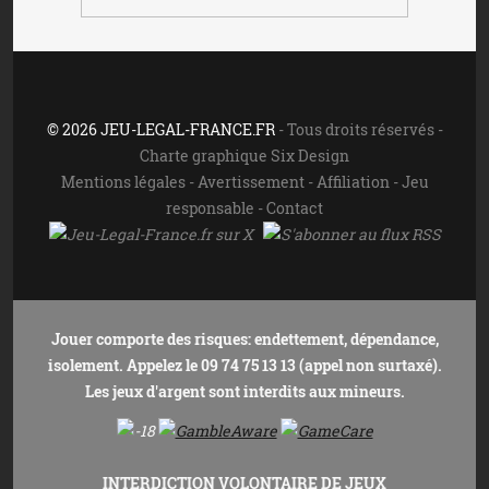
© 2026 JEU-LEGAL-FRANCE.FR
- Tous droits réservés -
Charte graphique Six Design
Mentions légales
-
Avertissement
-
Affiliation
-
Jeu
responsable
-
Contact
Jouer comporte des risques: endettement, dépendance,
isolement. Appelez le 09 74 75 13 13 (appel non surtaxé).
Les jeux d'argent sont interdits aux mineurs.
INTERDICTION VOLONTAIRE DE JEUX