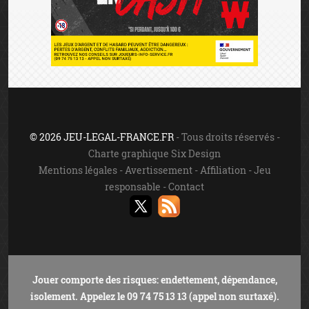
© 2026 JEU-LEGAL-FRANCE.FR
- Tous droits réservés -
Charte graphique Six Design
Mentions légales
-
Avertissement
-
Affiliation
-
Jeu
responsable
-
Contact
Jouer comporte des risques: endettement, dépendance,
isolement. Appelez le 09 74 75 13 13 (appel non surtaxé).