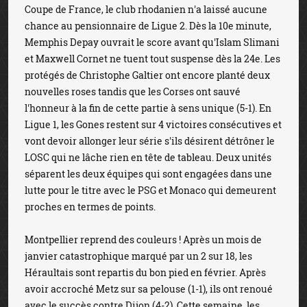
Coupe de France, le club rhodanien n'a laissé aucune
chance au pensionnaire de Ligue 2. Dès la 10e minute,
Memphis Depay ouvrait le score avant qu'Islam Slimani
et Maxwell Cornet ne tuent tout suspense dès la 24e. Les
protégés de Christophe Galtier ont encore planté deux
nouvelles roses tandis que les Corses ont sauvé
l'honneur à la fin de cette partie à sens unique (5-1). En
Ligue 1, les Gones restent sur 4 victoires consécutives et
vont devoir allonger leur série s'ils désirent détrôner le
LOSC qui ne lâche rien en tête de tableau. Deux unités
séparent les deux équipes qui sont engagées dans une
lutte pour le titre avec le PSG et Monaco qui demeurent
proches en termes de points.
Montpellier reprend des couleurs ! Après un mois de
janvier catastrophique marqué par un 2 sur 18, les
Héraultais sont repartis du bon pied en février. Après
avoir accroché Metz sur sa pelouse (1-1), ils ont renoué
avec le succès contre Dijon (4-2). Cette semaine, les