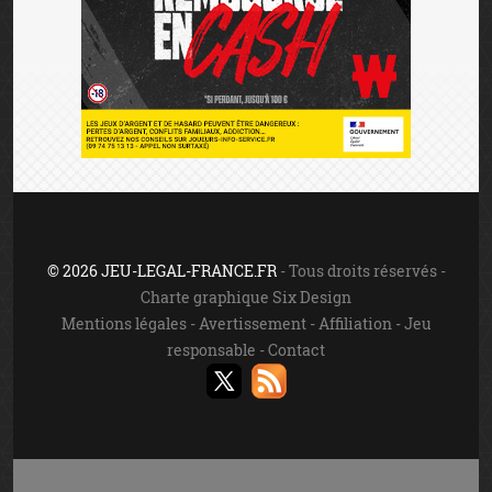
© 2026 JEU-LEGAL-FRANCE.FR
- Tous droits réservés -
Charte graphique Six Design
Mentions légales
-
Avertissement
-
Affiliation
-
Jeu
responsable
-
Contact