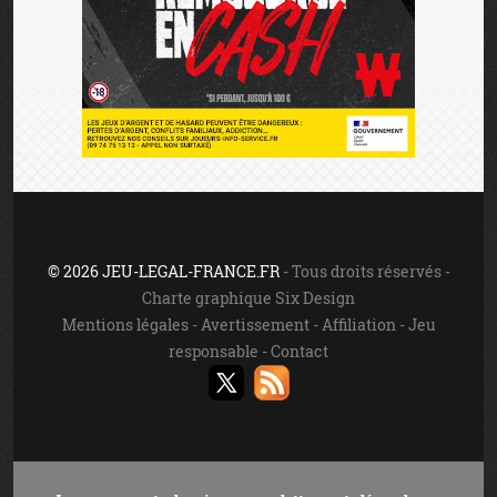
© 2026 JEU-LEGAL-FRANCE.FR
- Tous droits réservés -
Charte graphique Six Design
Mentions légales
-
Avertissement
-
Affiliation
-
Jeu
responsable
-
Contact