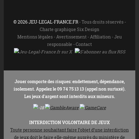
© 2026 JEU-LEGAL-FRANCE.FR
- Tous droits réservés -
Charte graphique Six Design
Mentions légales
-
Avertissement
-
Affiliation
-
Jeu
responsable
-
Contact
Jouer comporte des risques: endettement, dépendance,
isolement. Appelez le 09 74 75 13 13 (appel non surtaxé).
Les jeux d'argent sont interdits aux mineurs.
INTERDICTION VOLONTAIRE DE JEUX
Toute personne souhaitant faire l’objet d’une interdiction
de jeux doit le faire elle-même auprès du ministère de