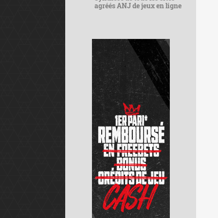
agréés ANJ de jeux en ligne