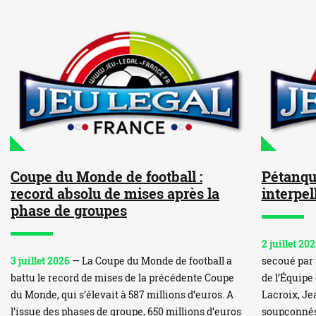
Coupe du Monde de football :
Pétanqu
record absolu de mises après la
interpel
phase de groupes
2 juillet 20
3 juillet 2026
— La Coupe du Monde de football a
secoué par 
battu le record de mises de la précédente Coupe
de l’Équipe
du Monde, qui s’élevait à 587 millions d’euros. A
Lacroix, Je
l’issue des phases de groupe, 650 millions d’euros
soupçonnés 