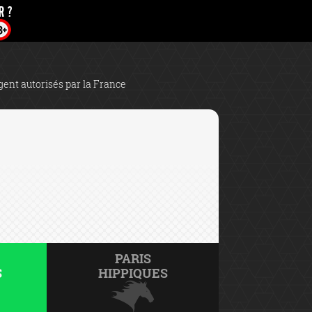
rgent autorisés par la France
PARIS
S
HIPPIQUES