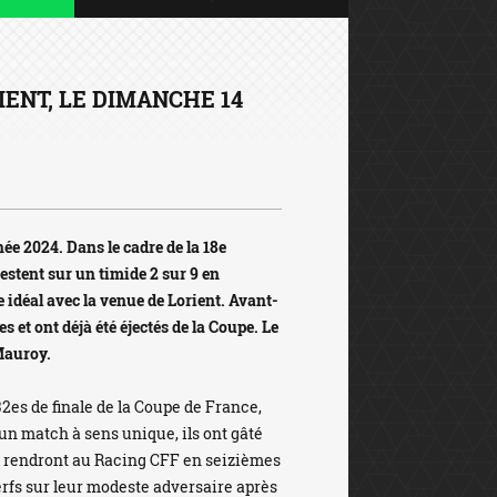
RIENT, LE DIMANCHE 14
ée 2024. Dans le cadre de la 18e
estent sur un timide 2 sur 9 en
 idéal avec la venue de Lorient. Avant-
 et ont déjà été éjectés de la Coupe. Le
 Mauroy.
32es de finale de la Coupe de France,
 un match à sens unique, ils ont gâté
se rendront au Racing CFF en seizièmes
rfs sur leur modeste adversaire après